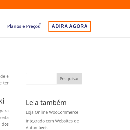
Planos e Preços
ADIRA AGORA
ade e
Pesquisar
e ter
ki
Leia também
 para
Loja Online WooCommerce
eita
Integrado com Websites de
o dos
Automóveis