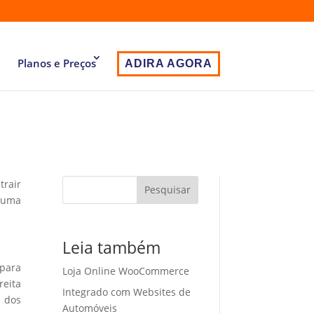
Planos e Preços
ADIRA AGORA
trair
Pesquisar
r uma
Leia também
 para
Loja Online WooCommerce
eita
Integrado com Websites de
o dos
Automóveis