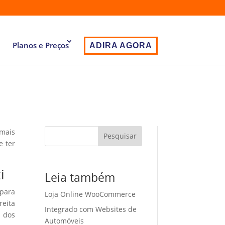
Planos e Preços
ADIRA AGORA
 mais
Pesquisar
e ter
i
Leia também
 para
Loja Online WooCommerce
eita
Integrado com Websites de
o dos
Automóveis