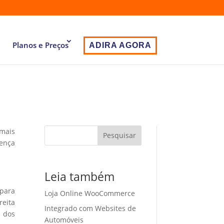
Planos e Preços
ADIRA AGORA
 mais
Pesquisar
sença
Leia também
 para
Loja Online WooCommerce
eita
Integrado com Websites de
o dos
Automóveis