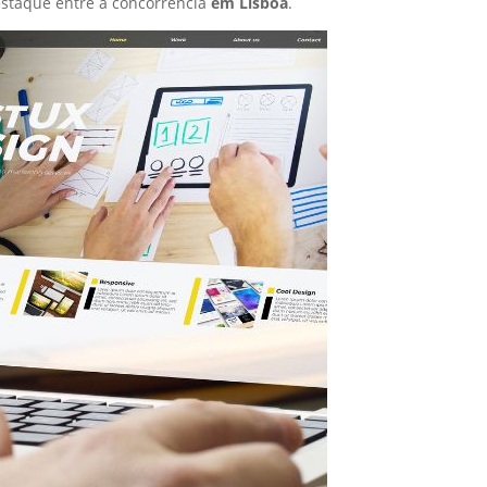
staque entre a concorrência
em Lisboa
.