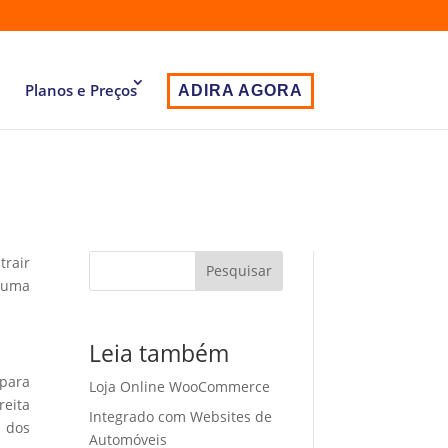
Planos e Preços
ADIRA AGORA
trair
Pesquisar
r uma
Leia também
 para
Loja Online WooCommerce
eita
Integrado com Websites de
o dos
Automóveis