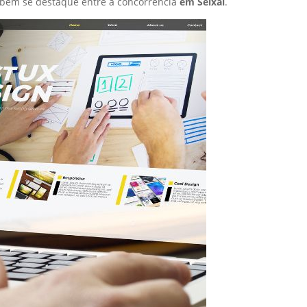
mbém se destaque entre a concorrência
em Seixal
.