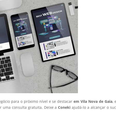
egócio para o próximo nível e se destacar
em Vila Nova de Gaia
, 
 uma consulta gratuita. Deixe a
Coneki
ajudá-lo a alcançar o su