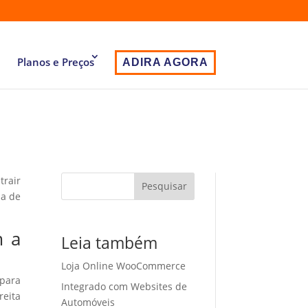
Planos e Preços
ADIRA AGORA
trair
Pesquisar
ia de
m a
Leia também
Loja Online WooCommerce
 para
Integrado com Websites de
eita
Automóveis