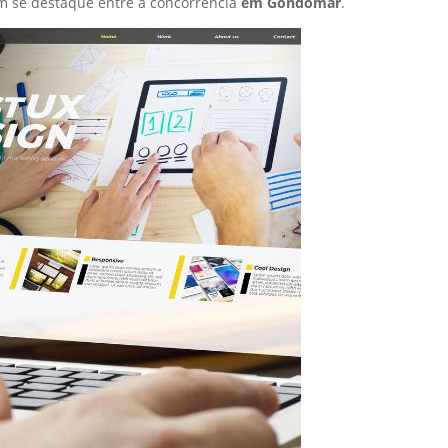
m se destaque entre a concorrência
em Gondomar
.