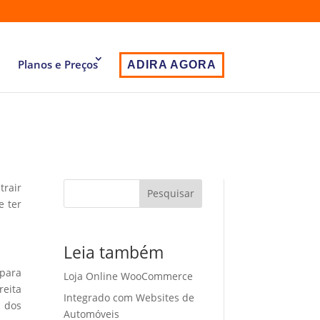
Planos e Preços
ADIRA AGORA
trair
Pesquisar
e ter
i
Leia também
 para
Loja Online WooCommerce
eita
Integrado com Websites de
o dos
Automóveis