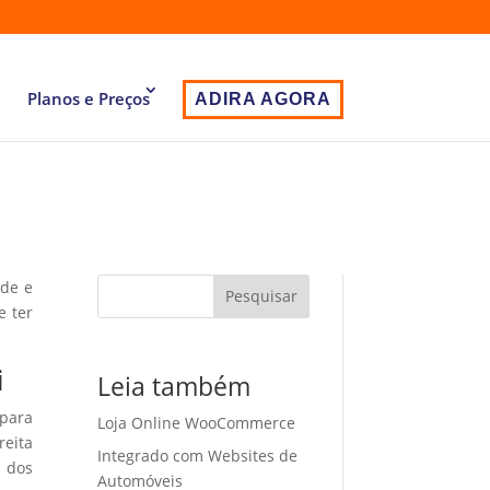
Planos e Preços
ADIRA AGORA
ade e
Pesquisar
e ter
i
Leia também
 para
Loja Online WooCommerce
eita
Integrado com Websites de
o dos
Automóveis