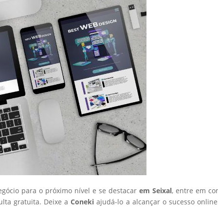
negócio para o próximo nível e se destacar
em Seixal
, entre em co
ta gratuita. Deixe a
Coneki
ajudá-lo a alcançar o sucesso onlin