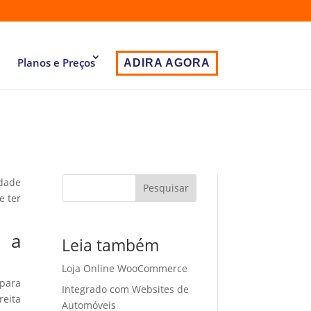
Planos e Preços
ADIRA AGORA
idade
Pesquisar
e ter
m a
Leia também
Loja Online WooCommerce
 para
Integrado com Websites de
eita
Automóveis