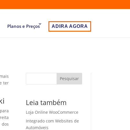
Planos e Preços
ADIRA AGORA
 mais
Pesquisar
e ter
ki
Leia também
 para
Loja Online WooCommerce
eita
Integrado com Websites de
o dos
Automóveis