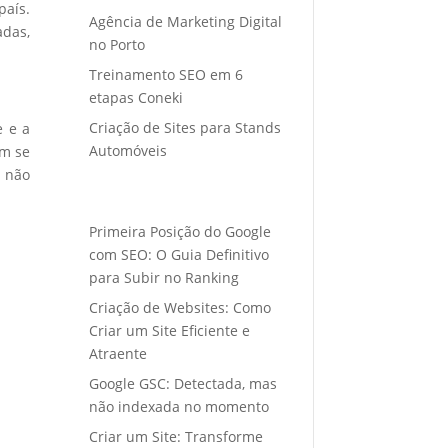
país.
Agência de Marketing Digital
adas,
no Porto
Treinamento SEO em 6
etapas Coneki
Criação de Sites para Stands
e e a
Automóveis
em se
s não
Primeira Posição do Google
com SEO: O Guia Definitivo
para Subir no Ranking
Criação de Websites: Como
Criar um Site Eficiente e
Atraente
Google GSC: Detectada, mas
não indexada no momento
Criar um Site: Transforme