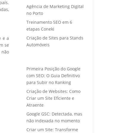
país.
Agência de Marketing Digital
adas,
no Porto
Treinamento SEO em 6
etapas Coneki
Criação de Sites para Stands
e e a
Automóveis
em se
s não
Primeira Posição do Google
com SEO: O Guia Definitivo
para Subir no Ranking
Criação de Websites: Como
Criar um Site Eficiente e
Atraente
Google GSC: Detectada, mas
não indexada no momento
Criar um Site: Transforme