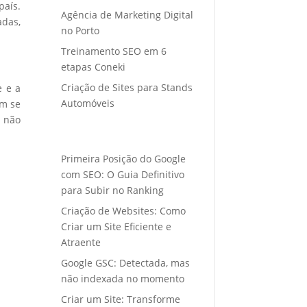
país.
Agência de Marketing Digital
adas,
no Porto
Treinamento SEO em 6
etapas Coneki
Criação de Sites para Stands
e e a
Automóveis
em se
s não
Primeira Posição do Google
com SEO: O Guia Definitivo
para Subir no Ranking
Criação de Websites: Como
Criar um Site Eficiente e
Atraente
Google GSC: Detectada, mas
não indexada no momento
Criar um Site: Transforme