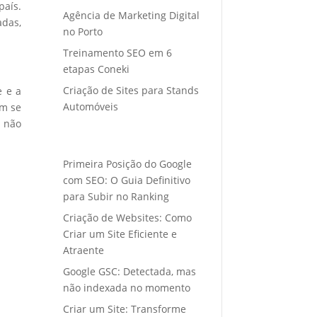
país.
Agência de Marketing Digital
adas,
no Porto
Treinamento SEO em 6
etapas Coneki
Criação de Sites para Stands
e e a
Automóveis
em se
s não
Primeira Posição do Google
com SEO: O Guia Definitivo
para Subir no Ranking
Criação de Websites: Como
Criar um Site Eficiente e
Atraente
Google GSC: Detectada, mas
não indexada no momento
Criar um Site: Transforme