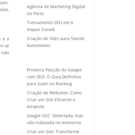
país.
Agência de Marketing Digital
adas,
no Porto
Treinamento SEO em 6
etapas Coneki
Criação de Sites para Stands
e e a
Automóveis
em se
s não
Primeira Posição do Google
com SEO: O Guia Definitivo
para Subir no Ranking
Criação de Websites: Como
Criar um Site Eficiente e
Atraente
Google GSC: Detectada, mas
não indexada no momento
Criar um Site: Transforme