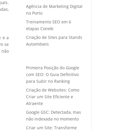
país.
Agência de Marketing Digital
adas,
no Porto
Treinamento SEO em 6
etapas Coneki
Criação de Sites para Stands
e e a
Automóveis
em se
s não
Primeira Posição do Google
com SEO: O Guia Definitivo
para Subir no Ranking
Criação de Websites: Como
Criar um Site Eficiente e
Atraente
Google GSC: Detectada, mas
não indexada no momento
Criar um Site: Transforme