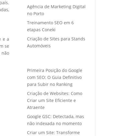
país.
Agência de Marketing Digital
adas,
no Porto
Treinamento SEO em 6
etapas Coneki
Criação de Sites para Stands
e e a
Automóveis
em se
s não
Primeira Posição do Google
com SEO: O Guia Definitivo
para Subir no Ranking
Criação de Websites: Como
Criar um Site Eficiente e
Atraente
Google GSC: Detectada, mas
não indexada no momento
Criar um Site: Transforme